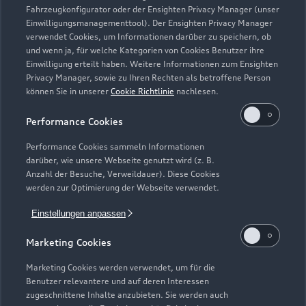
Fahrzeugkonfigurator oder der Ensighten Privacy Manager (unser
Einwilligungsmanagementtool). Der Ensighten Privacy Manager
Zurück nach oben
verwendet Cookies, um Informationen darüber zu speichern, ob
und wenn ja, für welche Kategorien von Cookies Benutzer ihre
Einwilligung erteilt haben. Weitere Informationen zum Ensighten
Modelle
Privacy Manager, sowie zu Ihren Rechten als betroffene Person
können Sie in unserer
Cookie Richtlinie
nachlesen.
Kaufen & leasen
Alle Modelle
Performance Cookies
Modelle vergleichen
Service & Zubehör
Performance Cookies sammeln Informationen
Neuwagensuche
darüber, wie unsere Webseite genutzt wird (z. B.
Elektromodelle
Anzahl der Besuche, Verweildauer). Diese Cookies
Gebrauchtwagensuche
Support
werden zur Optimierung der Webseite verwendet.
Saisonale Angebote
Plug-in-Hybride
Gebrauchtwagen
Einstellungen anpassen
Audi Services
Über Audi
Kundenservice
Finanzierung
Marketing Cookies
Garantie
Händlersuche
Aktionen & Angebote
Unternehmen
Marketing Cookies werden verwendet, um für die
Audi digital services
Benutzer relevantere und auf deren Interessen
Audi Code
Geschäftskunden
Karriere
zugeschnittene Inhalte anzubieten. Sie werden auch
myAudi