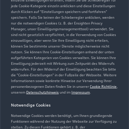
einzelne Einwilligungen erteilen, indem Sie die Schieberegler für
jede Cookie-Kategorie einzeln anklicken und diese Einstellungen
02205 92120
durch Klicken auf "Einstellungen speichern und fortfahren"
speichern. Falls Sie keinen der Schieberegler anklicken, werden
info@steingruppe.de
nur die notwendigen Cookies (z. B. der Ensighten Privacy
Manager, unser Einwilligungsmanagementtool) verwendet. Sie
sind nicht gesetzlich verpflichtet, in die Verwendung von Cookies
Kontaktdaten herunterladen
einzuwilligen, aber wenn Sie Ihre Einwilligung nicht erteilen,
können Sie bestimmte unserer Dienste möglicherweise nicht
nutzen. Sie können Ihre Cookie-Einstellungen anhand der unten
aufgeführten Kategorien von Cookies verwalten. Sie können Ihre
Öffnungszeiten
Einwilligung jederzeit mit Wirkung zum Zeitpunkt des Widerrufs
widerrufen. Für den Widerruf der Einwilligung beachten Sie bitte
die "Cookie-Einstellungen" in der Fußzeile der Webseite. Weitere
Informationen sowie konkrete Hinweise zur Verwendung Ihrer
Service
personenbezogenen Daten finden Sie in unserer
Cookie Richtlinie
,
Geschlossen
,
öffnet am
Freitag 07:15
unserem
Datenschutzhinweis
und im
Impressum
.
Notwendige Cookies
Teile- & Zubehörverkauf
Geschlossen
,
öffnet am
Freitag 07:45
Notwendige Cookies werden benötigt, um Ihnen grundlegende
Funktionen während der Nutzung der Webseite zur Verfügung zu
stellen. Zu diesen Funktionen gehört z. B. der